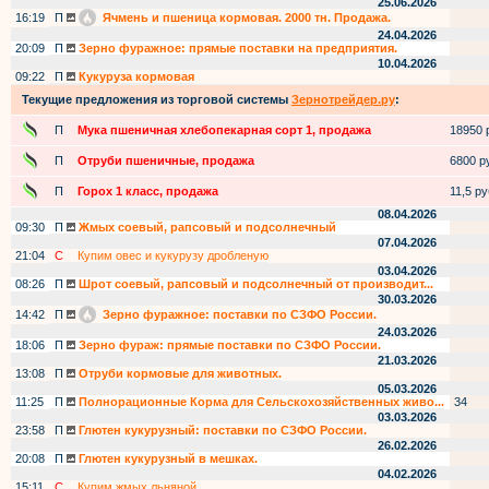
25.06.2026
16:19
П
Ячмень и пшеница кормовая. 2000 тн. Продажа.
24.04.2026
20:09
П
Зерно фуражное: прямые поставки на предприятия.
10.04.2026
09:22
П
Кукуруза кормовая
Текущие предложения из торговой системы
Зернотрейдер.ру
:
П
Мука пшеничная хлебопекарная сорт 1, продажа
18950 р
П
Отруби пшеничные, продажа
6800 ру
П
Горох 1 класс, продажа
11,5 руб
08.04.2026
09:30
П
Жмых соевый, рапсовый и подсолнечный
07.04.2026
21:04
С
Купим овес и кукурузу дробленую
03.04.2026
08:26
П
Шрот соевый, рапсовый и подсолнечный от производит...
30.03.2026
14:42
П
Зерно фуражное: поставки по СЗФО России.
24.03.2026
18:06
П
Зерно фураж: прямые поставки по СЗФО России.
21.03.2026
13:08
П
Отруби кормовые для животных.
05.03.2026
11:25
П
Полнорационные Корма для Сельскохозяйственных живо...
34
03.03.2026
23:58
П
Глютен кукурузный: поставки по СЗФО России.
26.02.2026
20:08
П
Глютен кукурузный в мешках.
04.02.2026
15:11
С
Купим жмых льняной