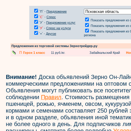
`П` -
Предложение
`С`
-
Спрос
Показать предложения из 
`У` -
Предложение услуг
Показать предложения из 
`У`
-
Спрос на услуги
Показать предложения из 
`=` -
Другое
региона
Предложения из торговой системы Зернотрейдер.ру
П
Горох 1 класс
11 руб./кг.
Забайкальский Край
Но
Внимание!
Доска объявлений Зерно Он-Лайн
коммерческими предложениями на оптовом с
Объявления могут публиковать все посетите
соблюдении
Правил
. Стоимость размещения
пшеницей, рожью, ячменем, овсом, кукурузой
кормами и семенами составляет 250 рублей 
и в одном разделе, объявления иной темати
не более одного в день. Для подписчиков л
расширены, смотрите более подробно
Услов