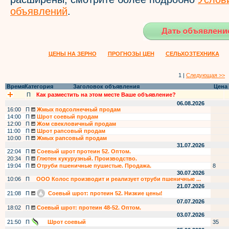
объявлений
.
ЦЕНЫ НА ЗЕРНО
ПРОГНОЗЫ ЦЕН
СЕЛЬХОЗТЕХНИКА
1 |
Следующая >>
Время
Категория
Заголовок объявления
Цена
П
Как разместить на этом месте Ваше объявление?
06.08.2026
16:00
П
Жмых подсолнечный продам
14:00
П
Шрот соевый продам
12:00
П
Жом свекловичный продам
11:00
П
Шрот рапсовый продам
10:00
П
Жмых рапсовый продам
31.07.2026
22:04
П
Соевый шрот протеин 52. Оптом.
20:34
П
Глютен кукурузный. Производство.
19:04
П
Отруби пшеничные пушистые. Продажа.
8
30.07.2026
10:06
П
ООО Колос производит и реализует отруби пшеничные ...
21.07.2026
21:08
П
Соевый шрот: протеин 52. Низкие цены!
07.07.2026
18:02
П
Соевый шрот: протеин 48-52. Оптом.
03.07.2026
21:50
П
Шрот соевый
35