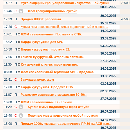
14:27
П
Мука люцерны гранулированная искусственной сушки
22500
08.10.2025
13:46
С
Жом гранулированный сухой!
30.09.2025
17:39
П
Продам ШРОТ рапсовый
20500
15.09.2025
17:26
С
Купим жом свекловичный, жмых подсолнечный и льняно...
14.09.2025
18:01
П
ЖОМ свекловичный. Поставки в СПб.
13.09.2025
15:02
П
Барда кукурузная для КРС
03.09.2025
15:30
П
Барда кукурузная: протеин 32.
30.08.2025
17:06
П
Глютен кукурузный. Отсрочка платежа.
27.08.2025
11:30
П
Кукурузный глютен: производство.
14.08.2025
08:08
П
Жом свекловичный терминал SBP - продажа.
13.08.2025
21:51
С
Закупаем жмых, жом
03.08.2025
17:00
П
Барда кукурузная. Продажа СПб.
02.08.2025
11:07
П
Реалезуем зерновые в мешкотаре 30-40кг
27.07.2025
16:08
П
ЖОМ свекловичный. В наличии.
11:20
С
Куплю жмых подсолнуха шрот отруби
26.07.2025
18:40
С
Покупаю жмых подсолнуха любой протеин
14.07.2025
15:00
П
Продам 1000т. жмыха подсолнечного ПР 36 на АСВ нас...
10.07.2025