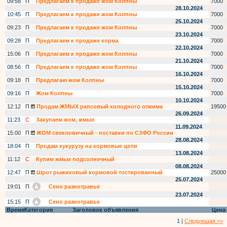
09:58
П
Предлагаем к продаже жом Колпны
7000
28.10.2024
10:45
П
Предлагаем к продаже жом Колпны
7000
25.10.2024
09:23
П
Предлагаем к продаже жом Колпны
7000
23.10.2024
09:28
П
Предлагаем к продаже корма
7000
22.10.2024
15:06
П
Предлагаем к продаже жом Колпны
7000
21.10.2024
08:56
П
Предлагаем к продаже жом Колпны
7000
16.10.2024
09:18
П
Предлагаю жом Колпны
7000
15.10.2024
09:16
П
Жом Колпны
7000
10.10.2024
12:12
П
Продам ЖМЫХ рапсовый холодного отжима
19500
26.09.2024
11:23
С
Закупаем жом, жмых
11.09.2024
15:00
П
ЖОМ свекловичный - поставки по СЗФО России
28.08.2024
18:04
П
Продам кукурузу на кормовые цели
13.08.2024
11:12
С
Купим жмых подсолнечный
08.08.2024
12:47
П
Шрот рыжиковый кормовой тостированный
25000
25.07.2024
19:01
П
Сено разнотравье
23.07.2024
15:15
П
Сено разнотравье
Время
Категория
Заголовок объявления
Цена
1 |
Следующая >>