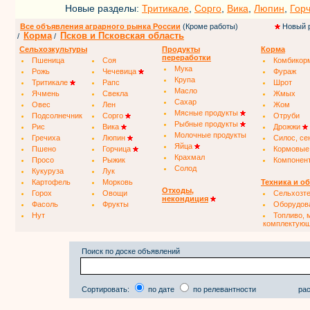
Новые разделы:
Тритикале
,
Сорго
,
Вика
,
Люпин
,
Гор
Все объявления аграрного рынка России
(Кроме работы)
Новый 
Корма
Псков и Псковская область
/
/
Сельхозкультуры
Продукты
Корма
переработки
Пшеница
Соя
Комбикор
Мука
Рожь
Чечевица
Фураж
Крупа
Тритикале
Рапс
Шрот
Масло
Ячмень
Свекла
Жмых
Сахар
Овес
Лен
Жом
Мясные продукты
Подсолнечник
Сорго
Отруби
Рыбные продукты
Рис
Вика
Дрожжи
Молочные продукты
Гречиха
Люпин
Силос, се
Яйца
Пшено
Горчица
Кормовые
Крахмал
Просо
Рыжик
Компонен
Солод
Кукуруза
Лук
Картофель
Морковь
Техника и о
Отходы,
Горох
Овощи
Сельхозт
некондиция
Фасоль
Фрукты
Оборудов
Нут
Топливо, 
комплектую
Поиск по доске объявлений
Сортировать:
по дате
по релевантности
рас