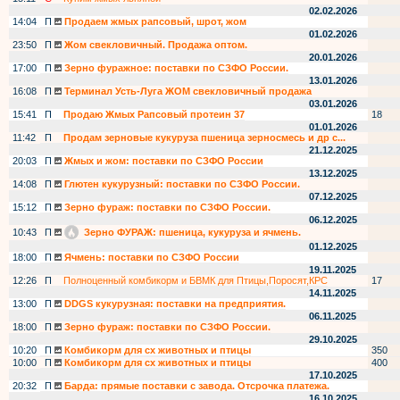
02.02.2026
14:04
П
Продаем жмых рапсовый, шрот, жом
01.02.2026
23:50
П
Жом свекловичный. Продажа оптом.
20.01.2026
17:00
П
Зерно фуражное: поставки по СЗФО России.
13.01.2026
16:08
П
Терминал Усть-Луга ЖОМ свекловичный продажа
03.01.2026
15:41
П
Продаю Жмых Рапсовый протеин 37
18
01.01.2026
11:42
П
Продам зерновые кукуруза пшеница зерносмесь и др с...
21.12.2025
20:03
П
Жмых и жом: поставки по СЗФО России
13.12.2025
14:08
П
Глютен кукурузный: поставки по СЗФО России.
07.12.2025
15:12
П
Зерно фураж: поставки по СЗФО России.
06.12.2025
10:43
П
Зерно ФУРАЖ: пшеница, кукуруза и ячмень.
01.12.2025
18:00
П
Ячмень: поставки по СЗФО России
19.11.2025
12:26
П
Полноценный комбикорм и БВМК для Птицы,Поросят,КРС
17
14.11.2025
13:00
П
DDGS кукурузная: поставки на предприятия.
06.11.2025
18:00
П
Зерно фураж: поставки по СЗФО России.
29.10.2025
10:20
П
Комбикорм для сх животных и птицы
350
10:00
П
Комбикорм для сх животных и птицы
400
17.10.2025
20:32
П
Барда: прямые поставки с завода. Отсрочка платежа.
16.10.2025