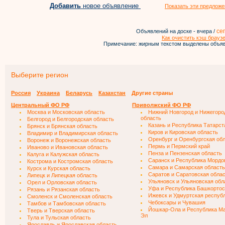
Добавить
новое объявление
Показать эти предложе
се
Объявлений на доске - вчера /
Как очистить кэш брауз
Примечание: жирным текстом выделены объяв
Выберите регион
Россия
Украина
Беларусь
Казахстан
Другие страны
Центральный ФО РФ
Приволжский ФО РФ
Москва и Московская область
Нижний Новгород и Нижегоро
область
Белгород и Белгородская область
Казань и Республика Татарст
Брянск и Брянская область
Киров и Кировская область
Владимир и Владимирская область
Оренбург и Оренбургская об
Воронеж и Воронежская область
Пермь и Пермский край
Иваново и Ивановская область
Пенза и Пензенская область
Калуга и Калужская область
Саранск и Республика Мордо
Кострома и Костромская область
Самара и Самарская область
Курск и Курская область
Саратов и Саратовская обла
Липецк и Липецкая область
Ульяновск и Ульяновская обл
Орел и Орловская область
Уфа и Республика Башкортос
Рязань и Рязанская область
Ижевск и Удмуртская респуб
Смоленск и Смоленская область
Чебоксары и Чувашия
Тамбов и Тамбовская область
Йошкар-Ола и Республика М
Тверь и Тверская область
Эл
Тула и Тульская область
Ярославль и Ярославская область