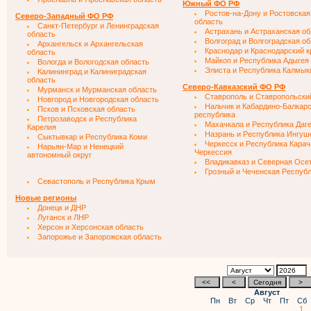
Южный ФО РФ
Ростов-на-Дону и Ростовская
Северо-Западный ФО РФ
область
Санкт-Петербург и Ленинградская
Астрахань и Астраханская об
область
Волгоград и Волгоградская о
Архангельск и Архангельская
Краснодар и Краснодарский к
область
Майкоп и Республика Адыгея
Вологда и Вологодская область
Элиста и Республика Калмык
Калининград и Калиниградская
область
Северо-Кавказский ФО РФ
Мурманск и Мурманская область
Ставрополь и Ставропольски
Новгород и Новгородская область
Нальчик и Кабардино-Балкар
Псков и Псковская область
республика
Петрозаводск и Республика
Махачкала и Республика Даг
Карелия
Назрань и Республика Ингуш
Сыктывкар и Республика Коми
Черкесск и Республика Карач
Нарьян-Мар и Ненецкий
Черкессия
автономный округ
Владикавказ и Северная Осе
Грозный и Чеченская Респуб
Севастополь и Республика Крым
Новые регионы
Донецк и ДНР
Луганск и ЛНР
Херсон и Херсонская область
Запорожье и Запорожская область
Август
Пн
Вт
Ср
Чт
Пт
Сб
1