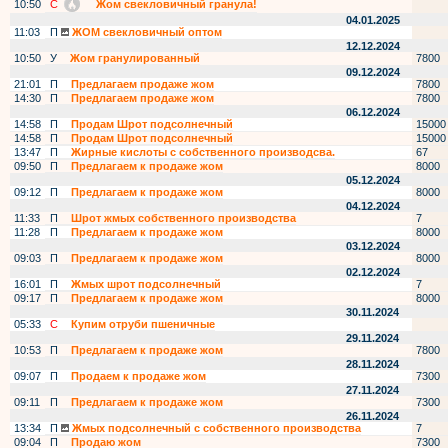
10:50
С
Жом свекловичный гранула!
04.01.2025
11:03
П
ЖОМ свекловичный оптом
12.12.2024
10:50
У
Жом гранулированный
7800
09.12.2024
21:01
П
Предлагаем продаже жом
7800
14:30
П
Предлагаем продаже жом
7800
06.12.2024
14:58
П
Продам Шрот подсолнечный
15000
14:58
П
Продам Шрот подсолнечный
15000
13:47
П
Жирные кислоты с собственного производсва.
67
09:50
П
Предлагаем к продаже жом
8000
05.12.2024
09:12
П
Предлагаем к продаже жом
8000
04.12.2024
11:33
П
Шрот жмых собственного производства
7
11:28
П
Предлагаем к продаже жом
8000
03.12.2024
09:03
П
Предлагаем к продаже жом
8000
02.12.2024
16:01
П
Жмых шрот подсолнечный
7
09:17
П
Предлагаем к продаже жом
8000
30.11.2024
05:33
С
Купим отруби пшеничные
29.11.2024
10:53
П
Предлагаем к продаже жом
7800
28.11.2024
09:07
П
Продаем к продаже жом
7300
27.11.2024
09:11
П
Предлагаем к продаже жом
7300
26.11.2024
13:34
П
Жмых подсолнечный с собственного производства
7
09:04
П
Продаю жом
7300