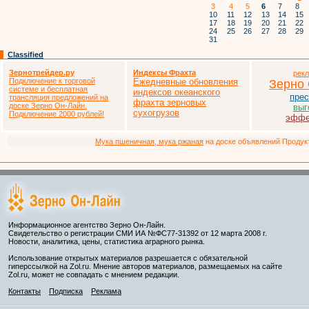
3
4
5
6
7
8
10
11
12
13
14
15
17
18
19
20
21
22
24
25
26
27
28
29
31
Classified
Зернотрейдер.ру
Индексы Фрахта
рек
Подключение к торговой
Ежедневные обновления
Зерно
системе и бесплатная
индексов океанского
прес
трансляция предложений на
фрахта зерновых
доске Зерно Он-Лайн.
выг
сухогрузов
Подключение 2000 рублей!
эффе
Мука пшеничная, мука ржаная
на доске объявлений Продукто
Информационное агентство Зерно Он-Лайн.
Свидетельство о регистрации СМИ ИА №ФС77-31392 от 12 марта 2008 г.
Новости, аналитика, цены, статистика аграрного рынка.
Использование открытых материалов разрешается с обязательной
гиперссылкой на Zol.ru. Мнение авторов материалов, размещаемых на сайте
Zol.ru, может не совпадать с мнением редакции.
Контакты
Подписка
Реклама