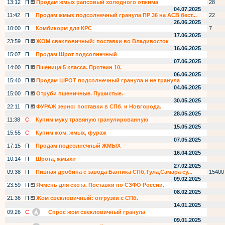
13:12
П
Продам жмых рапсовый холодного отжима
28
04.07.2025
11:42
П
Продам жмых подсолнечный гранула ПР 36 на АСВ бест...
22
26.06.2025
10:00
П
Комбикорм для КРС
7
17.06.2025
23:59
П
ЖОМ свекловичный: поставки во Владивосток
16.06.2025
15:07
П
Продам Шрот подсолнечный
07.06.2025
14:00
П
Пшеница 5 класса. Протеин 10.
06.06.2025
15:40
П
Продам ШРОТ подсолнечный гранула и не гранула
04.06.2025
15:00
П
Отруби пшеничные. Пушистые.
30.05.2025
22:11
П
ФУРАЖ зерно: поставки в СПб. и Новгорода.
28.05.2025
11:38
С
Купим муку травяную гранулированную
15.05.2025
15:55
С
Купим жом, жмых, фураж
07.05.2025
17:15
П
Продам подсолнечный ЖМЫХ
16.04.2025
10:14
П
Шрота, жмыхи
27.02.2025
09:38
П
Пивная дробина с завода Балтика СПб,Тула,Самара су...
15400
09.02.2025
23:59
П
Ячмень для скота. Поставки по СЗФО России.
08.02.2025
21:36
П
Жом свекловичный: отгрузки с СПб.
14.01.2025
09:26
С
Спрос жом свекловичный гранула
09.01.2025